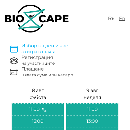
Бъ
En
Избор на ден и час
за игра в стаята
Регистрация
на участниците
Плащане
цялата сума или капаро
8 авг
9 авг
събота
неделя
11:00
11:00
13:00
13:00