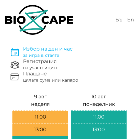
Бъ
En
Избор на ден и час
за игра в стаята
Регистрация
на участниците
Плащане
цялата сума или капаро
9 авг
10 авг
неделя
понеделник
11:00
11:00
13:00
13:00